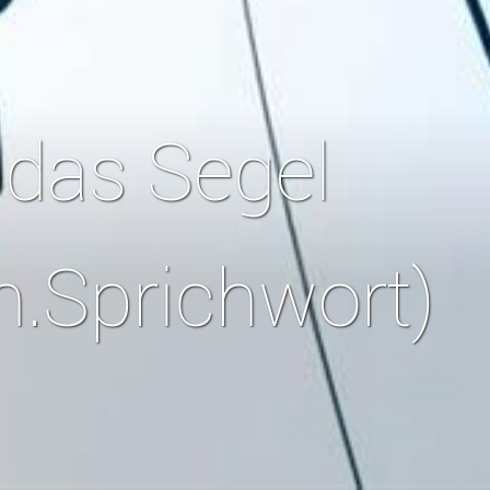
 das Segel
n.Sprichwort)