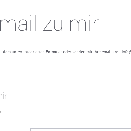
email zu mir
it dem unten integrierten Formular oder senden mir Ihre email an:
..
info
mir
n