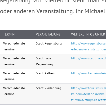
Regensburg vor. Vielleicht sieht man s
oder anderen Veranstaltung. Ihr Michael
.
TERMIN
VERANSTALTUNG
WEITERE INFOS UNTER
Verschiedenste
Stadt Regensburg
http://www.regensburg.
Termine
erleben/veranstaltung
Verschiedenste
Stadtmaus
http://www.stadtmaus.d
Termine
Regensburg
Verschiedenste
Stadt Kelheim
http://www.kelheim.de/
Termine
Verschiedenste
Stadt Riedenburg
http://www.tourismus-l
Termine
kelheim.de/landkreiskel
tt=vrlo02rtlujm1b4et9